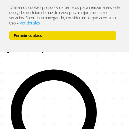
Utilizamos cookies propias y de terceros para realizar análisis de
uso y de medición de nuestra web para mejorar nuestros
Inicio
Características
Ejemplos
Precios
Blog
Contacto
servicios. Si continua navegando, consideramos que acepta su
Crear mi tienda
uso.
-
Ver detalles
Inicio
Características
Ejemplos
Precios
Blog
Contacto
Permitir cookies
Crear mi tienda
Soporte
Tiendy