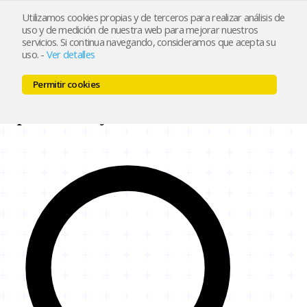
Utilizamos cookies propias y de terceros para realizar análisis de
uso y de medición de nuestra web para mejorar nuestros
Inicio
Características
Ejemplos
Precios
Blog
Contacto
servicios. Si continua navegando, consideramos que acepta su
Crear mi tienda
uso.
-
Ver detalles
Inicio
Características
Ejemplos
Precios
Blog
Contacto
Permitir cookies
Crear mi tienda
Soporte
Tiendy