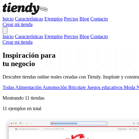
Inicio
Características
Ejemplos
Precios
Blog
Contacto
Crear mi tienda
Inicio
Características
Ejemplos
Precios
Blog
Contacto
Crear mi tienda
Inspiración para
tu negocio
Descubre tiendas online reales creadas con Tiendy. Inspírate y constru
Todas
Alimentación
Automoción
Bricolaje
Juegos educativos
Moda
N
Mostrando
11
tiendas
11
ejemplos en total