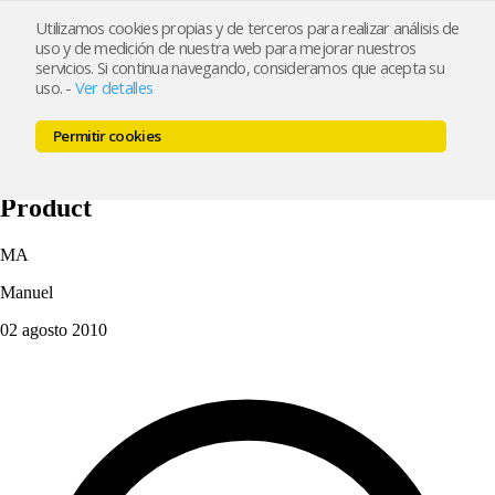
Utilizamos cookies propias y de terceros para realizar análisis de
uso y de medición de nuestra web para mejorar nuestros
Inicio
Características
Ejemplos
Precios
Blog
Contacto
servicios. Si continua navegando, consideramos que acepta su
Crear mi tienda
uso.
-
Ver detalles
Inicio
Características
Ejemplos
Precios
Blog
Contacto
Permitir cookies
Crear mi tienda
Referencia variables
Product
MA
Manuel
02 agosto 2010