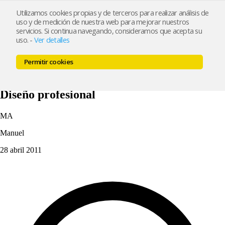
Utilizamos cookies propias y de terceros para realizar análisis de
uso y de medición de nuestra web para mejorar nuestros
Inicio
Características
Ejemplos
Precios
Blog
Contacto
servicios. Si continua navegando, consideramos que acepta su
Crear mi tienda
uso.
-
Ver detalles
Inicio
Características
Ejemplos
Precios
Blog
Contacto
Permitir cookies
Crear mi tienda
Características
Diseño profesional
MA
Manuel
28 abril 2011