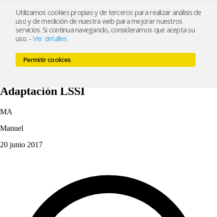
Utilizamos cookies propias y de terceros para realizar análisis de
uso y de medición de nuestra web para mejorar nuestros
Inicio
Características
Ejemplos
Precios
Blog
Contacto
servicios. Si continua navegando, consideramos que acepta su
Crear mi tienda
uso.
-
Ver detalles
Inicio
Características
Ejemplos
Precios
Blog
Contacto
Permitir cookies
Crear mi tienda
Servicios adicionales
Adaptación LSSI
MA
Manuel
20 junio 2017