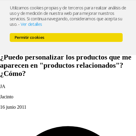
Utilizamos cookies propias y de terceros para realizar análisis de
uso y de medición de nuestra web para mejorar nuestros
Inicio
Características
Ejemplos
Precios
Blog
Contacto
servicios. Si continua navegando, consideramos que acepta su
Crear mi tienda
uso.
-
Ver detalles
Inicio
Características
Ejemplos
Precios
Blog
Contacto
Permitir cookies
Crear mi tienda
Soporte
¿Puedo personalizar los productos que me
aparecen en "productos relacionados"?
¿Cómo?
JA
Jacinto
16 junio 2011